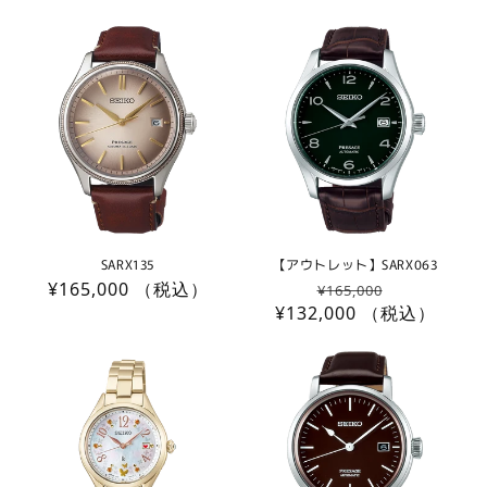
常
常
価
価
格
格
SARX135
【アウトレット】SARX063
通
¥165,000
（税込）
通
セ
¥165,000
常
¥132,000
常
（税込）
ー
価
価
ル
格
格
価
格