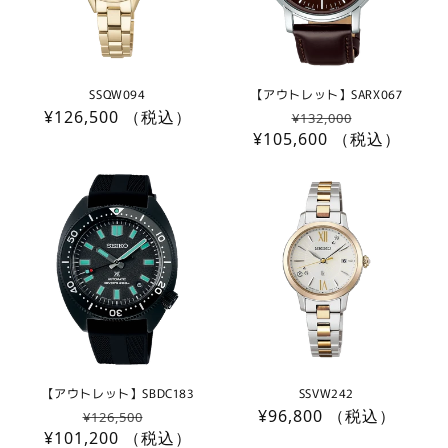
SSQW094
【アウトレット】SARX067
通
¥126,500
（税込）
通
セ
¥132,000
常
¥105,600
常
（税込）
ー
価
価
ル
格
格
価
格
【アウトレット】SBDC183
SSVW242
通
セ
通
¥96,800
（税込）
¥126,500
¥101,200
常
（税込）
ー
常