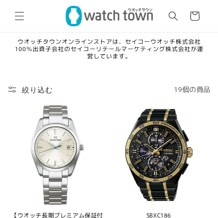
コンテ
カ
ンツに
ー
進む
ト
ウオッチタウンオンラインストアは、セイコーウオッチ株式会社
100％出資子会社のセイコーリテールマーケティング株式会社が運
営しています。
19個の商品
絞り込む
【ウオッチ長期プレミアム保証付
SBXC186