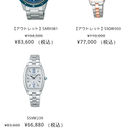
【アウトレット】SARX081
【アウトレット】SSQW050
通
セ
通
セ
¥104,500
¥110,000
¥83,600
常
（税込）
ー
¥77,000
常
（税込）
ー
価
ル
価
ル
格
価
格
価
格
格
SSVW239
通
セ
¥66,880
（税込）
¥83,600
常
ー