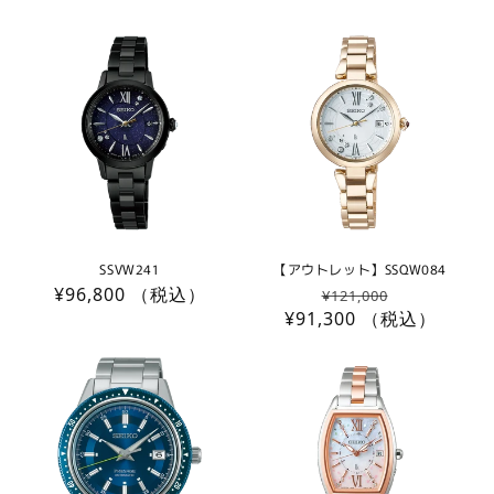
価
ル
価
格
価
格
格
SSVW241
【アウトレット】SSQW084
通
¥96,800
（税込）
通
セ
¥121,000
常
¥91,300
常
（税込）
ー
価
価
ル
格
格
価
格