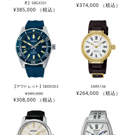
き】SBGX351
通
¥374,000
（税込）
通
¥385,000
（税込）
常
常
価
価
格
格
【アウトレット】SBDX053
SARX136
通
セ
通
¥264,000
（税込）
¥385,000
¥308,000
常
（税込）
ー
常
価
ル
価
格
価
格
格