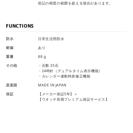
前記の精度の範囲を超える場合があります。
FUNCTIONS
防水
日常生活用防水
耐磁
あり
重量
88 g
その他
・石数 35石
・24時針（デュアルタイム表示機能）
・カレンダー連動時差修正機能
原産国
MADE IN JAPAN
保証
【メーカー保証5年】＋
【ウオッチ長期プレミアム保証サービス】