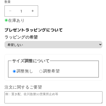
数量
数
量
【ウ
【ウ
オ
オ
在庫あり
ッ
ッ
プレゼントラッピングについて
チ
チ
長
長
ラッピングの希望
期
期
プ
プ
レ
レ
ミ
ミ
サイズ調整について
ア
ア
ム
ム
調整無し
調整希望
保
保
証
証
注文に関するご要望
付
付
き】
き】
SBGM221
SBGM221
の
の