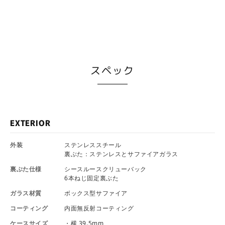
スペック
EXTERIOR
外装
ステンレススチール
裏ぶた：ステンレスとサファイアガラス
裏ぶた仕様
シースルースクリューバック
6本ねじ固定裏ぶた
ガラス材質
ボックス型サファイア
コーティング
内面無反射コーティング
ケースサイズ
・横 39.5mm