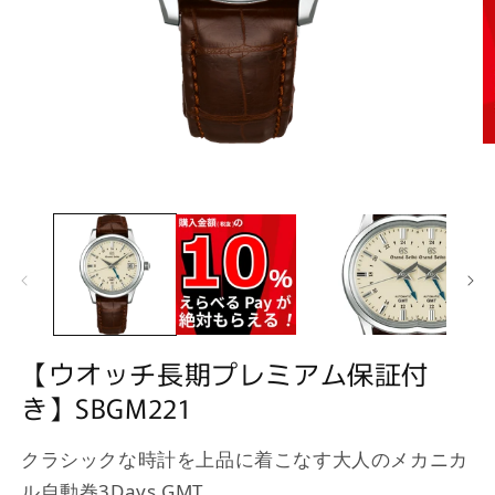
モ
ー
ダ
ル
で
メ
デ
ィ
ア
(1)
(2
を
【ウオッチ長期プレミアム保証付
開
く
き】SBGM221
クラシックな時計を上品に着こなす大人のメカニカ
ル自動巻3Days GMT