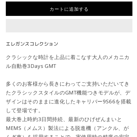
数
数
カートに追加する
量
量
を
を
減
増
ら
や
す
す
エレガンスコレクション
クラシックな時計を上品に着こなす大人のメカニカ
ル自動巻3Days GMT
多くのお客様から長きにわってご支持いただいてき
たクラシックスタイルのGMT機能つきモデルが、デ
ザインはそのままに進化したキャリバー9S66を搭載
して登場です。
最大巻上時約3日間持続、最新のひげぜんまいと
MEMS（メムス）製法による脱進機（アンクル、が
んぎ車）を採用することで、実使用時の精度の安定