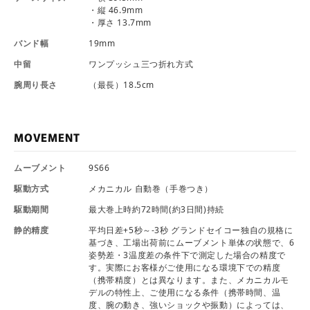
・縦 46.9mm
・厚さ 13.7mm
バンド幅
19mm
中留
ワンプッシュ三つ折れ方式
腕周り長さ
（最長）18.5cm
MOVEMENT
ムーブメント
9S66
駆動方式
メカニカル 自動巻（手巻つき）
駆動期間
最大巻上時約72時間(約3日間)持続
静的精度
平均日差+5秒～-3秒 グランドセイコー独自の規格に
基づき、工場出荷前にムーブメント単体の状態で、6
姿勢差・3温度差の条件下で測定した場合の精度で
す。実際にお客様がご使用になる環境下での精度
（携帯精度）とは異なります。また、メカニカルモ
デルの特性上、ご使用になる条件（携帯時間、温
度、腕の動き、強いショックや振動）によっては、