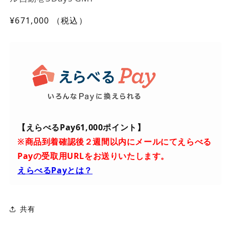
通
¥671,000
（税込）
常
価
格
【えらべるPay61,000ポイント】
※商品到着確認後２週間以内にメールにてえらべる
Payの受取用URLをお送りいたします。
えらべるPayとは？
共有