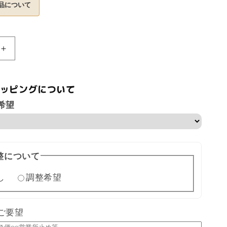
格
品について
【ア
ウ
ト
ッピングについて
レ
ッ
希望
ト】
SBXC107
の
数
整について
量
を
し
調整希望
増
や
す
ご要望