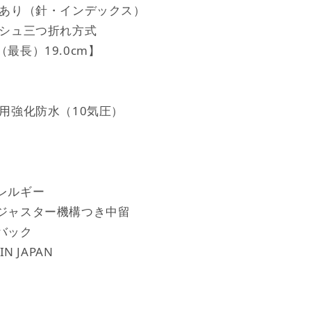
 あり（針・インデックス）
ッシュ三つ折れ方式
最長）19.0cm】
活用強化防水（10気圧）
レルギー
ジャスター機構つき中留
バック
N JAPAN