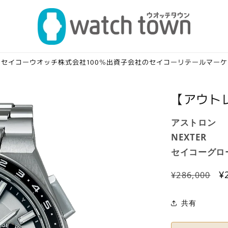
セイコーウオッチ株式会社100％出資子会社のセイコーリテールマー
【アウトレ
アストロン
NEXTER
セイコーグロ
通
¥
¥286,000
常
価
共有
格