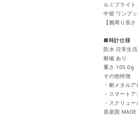
ルミブライト
中留 ワンプ
【腕周り長さ（
■
時計仕様
防水 日常生
耐磁 あり
重さ 105.0g
その他特徴
・耐メタルア
・スマートア
・スクリュー
原産国 MADE I