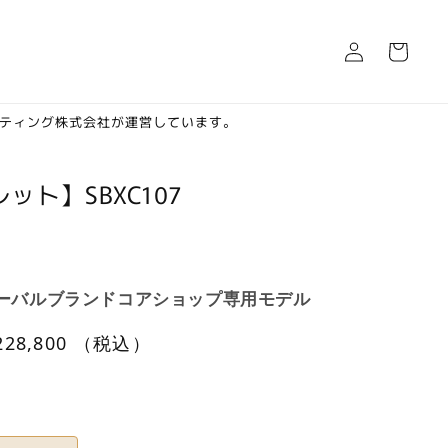
ロ
カ
グ
ー
イ
ト
ン
ケティング株式会社が運営しています。
ット】SBXC107
ーバルブランドコアショップ専用モデル
セ
228,800
（税込）
ー
ル
価