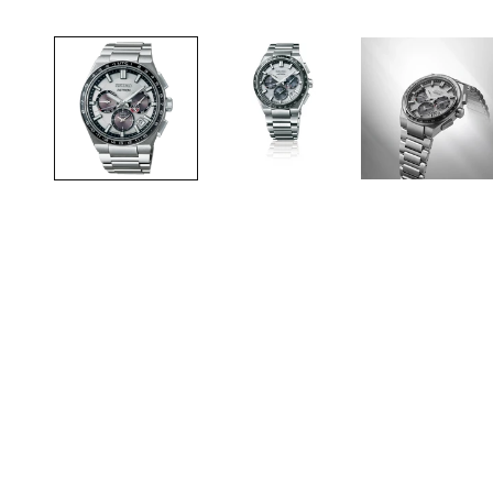
ダ
ル
で
メ
デ
ィ
ア
(1)
を
開
く