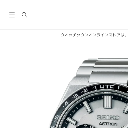
コンテ
ンツに
進む
ウオッチタウンオンラインストアは、
商品情
報にス
キップ