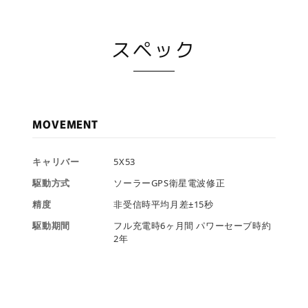
スペック
MOVEMENT
キャリバー
5X53
駆動方式
ソーラーGPS衛星電波修正
精度
非受信時平均月差±15秒
駆動期間
フル充電時6ヶ月間 パワーセーブ時約
2年