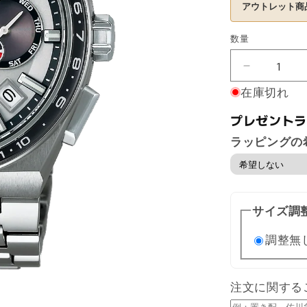
アウトレット商
数量
数
量
【ア
ウ
在庫切れ
ト
プレゼントラ
レ
ッ
ラッピングの
ト】
SBXC107
の
数
サイズ調
量
を
調整無
減
ら
す
注文に関する