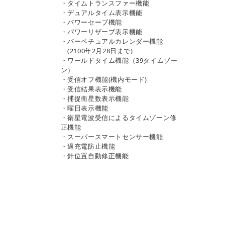
・タイムトランスファー機能
・デュアルタイム表示機能
・パワーセーブ機能
・パワーリザーブ表示機能
・パーペチュアルカレンダー機能
(2100年2月28日まで)
・ワールドタイム機能（39タイムゾー
ン）
・受信オフ機能(機内モード)
・受信結果表示機能
・捕捉衛星数表示機能
・曜日表示機能
・衛星電波受信によるタイムゾーン修
正機能
・スーパースマートセンサー機能
・過充電防止機能
・針位置自動修正機能