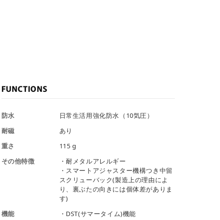
FUNCTIONS
防水
日常生活用強化防水（10気圧）
耐磁
あり
重さ
115 g
その他特徴
・耐メタルアレルギー
・スマートアジャスター機構つき中留
スクリューバック(製造上の理由によ
り、裏ぶたの向きには個体差がありま
す)
機能
・DST(サマータイム)機能