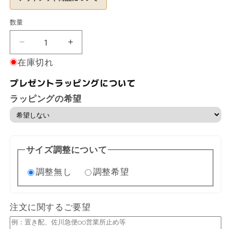
数量
数
量
【ア
【ア
ウ
ウ
在庫切れ
ト
ト
プレゼントラッピングについて
レ
レ
ッ
ッ
ラッピングの希望
ト】
ト】
SBXD003
SBXD003
の
の
数
数
サイズ調整について
量
量
を
を
調整無し
調整希望
減
増
ら
や
す
す
注文に関するご要望