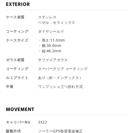
EXTERIOR
ケース材質
ステンレス
ベゼル：セラミックス
コーティング
ダイヤシールド
ケースサイズ
・厚さ:11.0mm
・横:39.0mm
・縦:46.2mm
ガラス材質
サファイアガラス
コーティング
スーパークリア コーティング
ルミブライト
あり（針・インデックス）
中留
ワンプッシュ三つ折れ方式
MOVEMENT
キャリバーNo
3X22
駆動方式
ソーラーGPS衛星電波修正