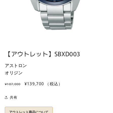
モ
ー
ダ
ル
【アウトレット】SBXD003
で
メ
デ
アストロン
ィ
オリジン
ア
(1)
を
通
セ
¥139,700
（税込）
¥187,000
開
常
ー
く
価
ル
共有
格
価
格
アウトレット商品について